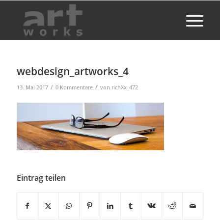
webdesign_artworks_4
/
/
13. Mai 2017
0 Kommentare
von
richXx_472
Eintrag teilen