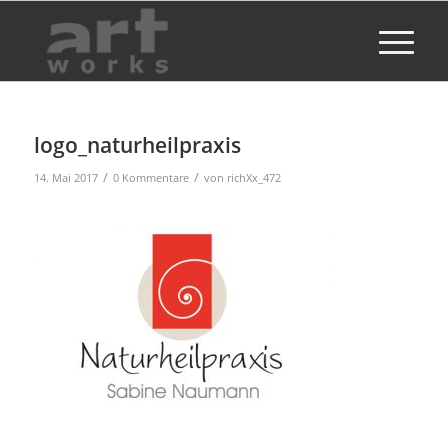
logo_naturheilpraxis
/
/
14. Mai 2017
0 Kommentare
von
richXx_472