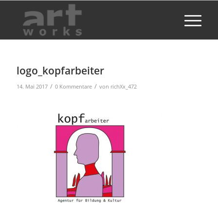
logo_kopfarbeiter
/
/
14. Mai 2017
0 Kommentare
von
richXx_472