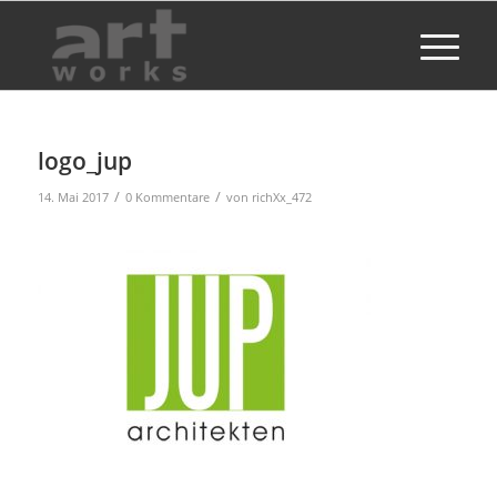
logo_jup
/
/
14. Mai 2017
0 Kommentare
von
richXx_472