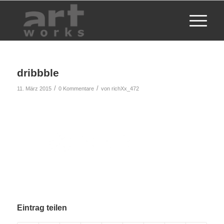
dribbble
/
/
11. März 2015
0 Kommentare
von
richXx_472
Eintrag teilen