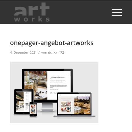
onepager-angebot-artworks
/
4. Dezember 2021
von
richXx_472