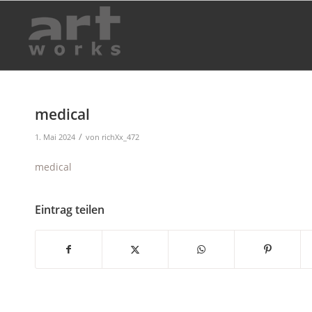
medical
/
1. Mai 2024
von
richXx_472
medical
Eintrag teilen