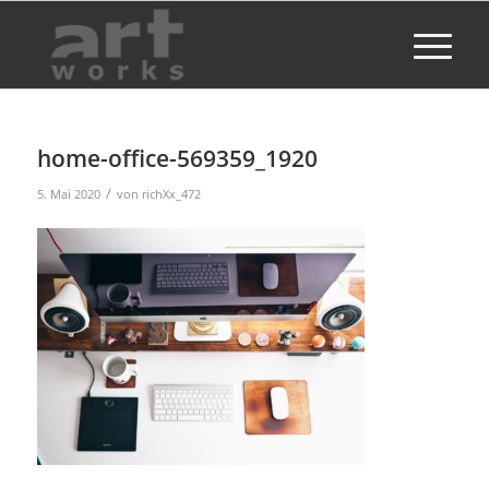
home-office-569359_1920
/
5. Mai 2020
von
richXx_472