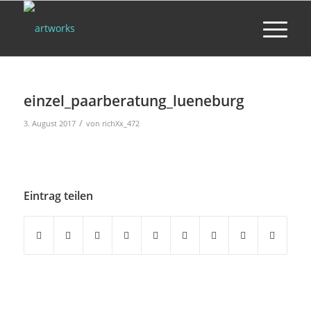
einzel_paarberatung_lueneburg
/
3. August 2017
von
richXx_472
Eintrag teilen