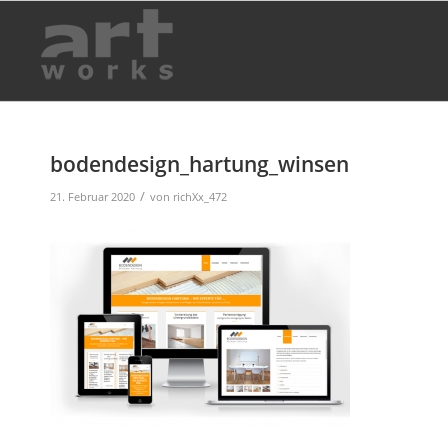
bodendesign_hartung_winsen
/
21. Februar 2020
von
richXx_472