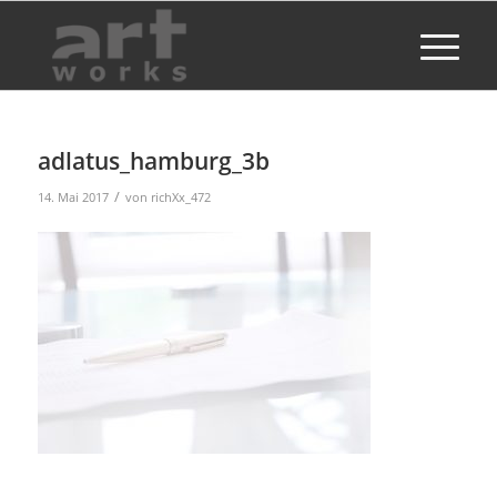
adlatus_hamburg_3b
/
14. Mai 2017
von
richXx_472